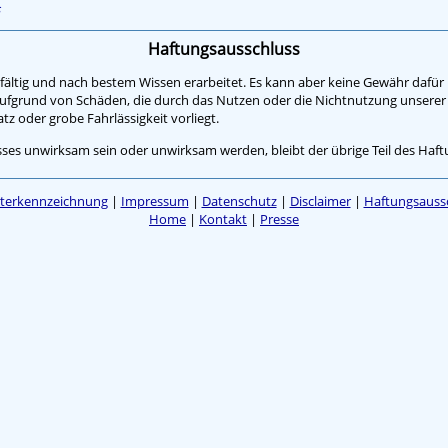
Haftungsausschluss
rgfältig und nach bestem Wissen erarbeitet. Es kann aber keine Gewähr dafü
fgrund von Schäden, die durch das Nutzen oder die Nichtnutzung unserer I
tz oder grobe Fahrlässigkeit vorliegt.
usses unwirksam sein oder unwirksam werden, bleibt der übrige Teil des Ha
terkennzeichnung
|
Impressum
|
Datenschutz
|
Disclaimer
|
Haftungsauss
Home
|
Kontakt
|
Presse